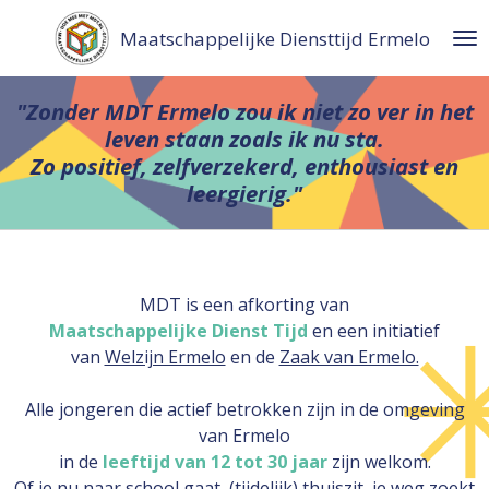
Ga
Maatschappelijke Diensttijd Ermelo
direct
naar
de
"Zonder MDT Ermelo zou ik niet zo ver in het
hoofdinhoud
leven staan zoals ik nu sta.
Zo positief, zelfverzekerd, enthousiast en
leergierig."
MDT is een afkorting van
Maatschappelijke Dienst Tijd
en een initiatief
van
Welzijn Ermelo
en de
Zaak van Ermelo.
Alle jongeren die actief betrokken zijn in de omgeving
van Ermelo
in de
leeftijd van 12 tot 30 jaar
zijn welkom.
Of je nu naar school gaat, (tijdelijk) thuiszit, je weg zoekt